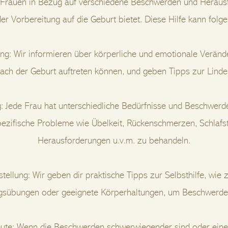
auen in Bezug auf verschiedene Beschwerden und Heraus
r Vorbereitung auf die Geburt bietet. Diese Hilfe kann fol
ung: Wir informieren über körperliche und emotionale Veränd
ach der Geburt auftreten können, und geben Tipps zur Lind
g: Jede Frau hat unterschiedliche Bedürfnisse und Beschwerden
pezifische Probleme wie Übelkeit, Rückenschmerzen, Schlafs
Herausforderungen u.v.m. zu behandeln.
estellung: Wir geben dir praktische Tipps zur Selbsthilfe, wie 
sübungen oder geeignete Körperhaltungen, um Beschwerden
ute: Wenn die Beschwerden schwerwiegender sind oder ein